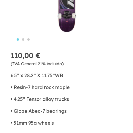
110,00 €
(IVA General 21% incluido)
6.5” x 28.2” X 11.75”WB
• Resin-7 hard rock maple
• 4.25” Tensor alloy trucks
• Globe Abec-7 bearings
• 51mm 95a wheels